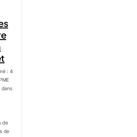
es
re
n
t
mé : 4
 PME
t dans
s de
s de