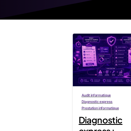
1
Audit informatique
Diagnostic express
Prestation informatique
Diagnostic
express :