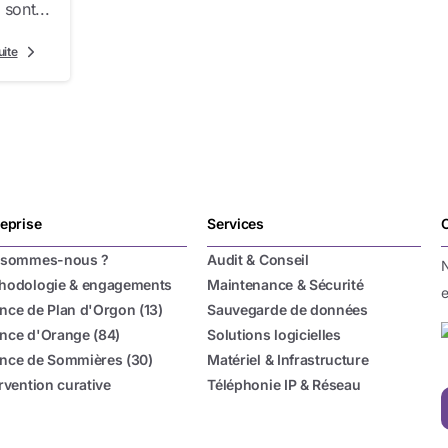
sont...
uite
reprise
Services
C
 sommes-nous ?
Audit & Conseil
N
hodologie & engagements
Maintenance & Sécurité
nce de Plan d'Orgon (13)
Sauvegarde de données
nce d'Orange (84)
Solutions logicielles
nce de Sommières (30)
Matériel & Infrastructure
rvention curative
Téléphonie IP & Réseau