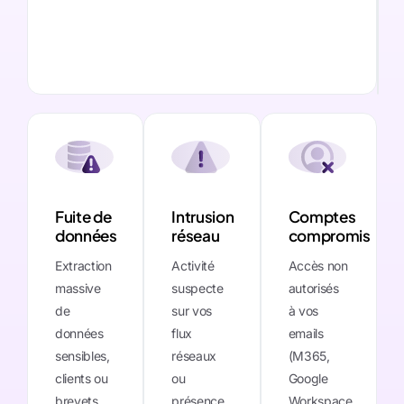
Nous contacter
Notre équipe reviendra vers vous très rapidement.
Fuite de
Intrusion
Comptes
données
réseau
compromis
Extraction
Activité
Accès non
massive
suspecte
autorisés
de
sur vos
à vos
données
flux
emails
sensibles,
réseaux
(M365,
clients ou
ou
Google
brevets
présence
Workspace