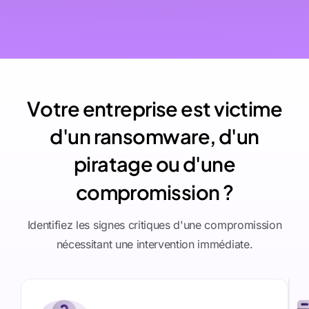
V
o
t
r
e
e
n
t
r
e
p
r
i
s
e
e
s
t
v
i
c
t
i
m
e
d
'
u
n
r
a
n
s
o
m
w
a
r
e
,
d
'
u
n
p
i
r
a
t
a
g
e
o
u
d
'
u
n
e
c
o
m
p
r
o
m
i
s
s
i
o
n
?
Identifiez les signes critiques d'une compromission
nécessitant une intervention immédiate.