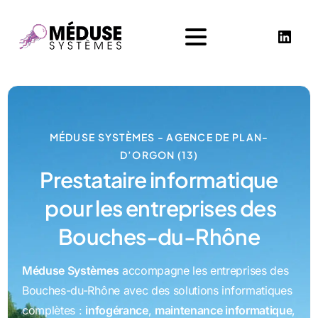
MÉDUSE SYSTÈMES - AGENCE DE PLAN-
D’ORGON (13)
P
r
e
s
t
a
t
a
i
r
e
i
n
f
o
r
m
a
t
i
q
u
e
p
o
u
r
l
e
s
e
n
t
r
e
p
r
i
s
e
s
d
e
s
B
o
u
c
h
e
s
-
d
u
-
R
h
ô
n
e
Méduse Systèmes
accompagne les entreprises des
Bouches-du-Rhône avec des solutions informatiques
complètes :
infogérance
,
maintenance informatique
,